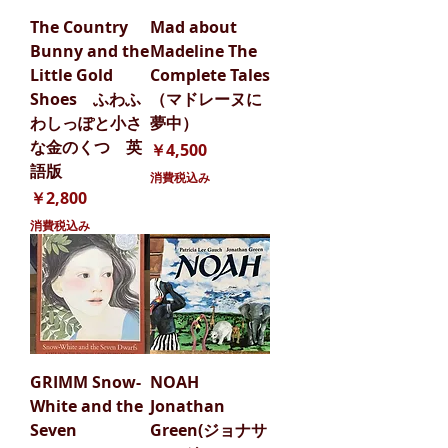
The Country
Mad about
Bunny and the
Madeline The
Little Gold
Complete Tales
Shoes ふわふ
（マドレーヌに
わしっぽと小さ
夢中）
な金のくつ 英
価格
￥4,500
語版
消費税込み
価格
￥2,800
消費税込み
GRIMM Snow-
NOAH
White and the
Jonathan
Seven
Green(ジョナサ