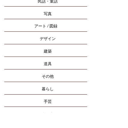
民話・童話
写真
アート / 図録
デザイン
建築
道具
その他
暮らし
手芸
食の本
旅