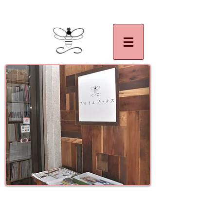
| 千葉県,佐倉市,アベイユブックス。絵本,美術,アート,写真集,民族,民芸,マザーグース
イツ語絵本,フランス語絵本の買い取り大歓迎です。
古書買取 古書販売
古書アベイユ