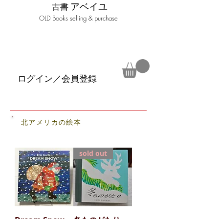
アベイユ
古書
​OLD Books selling & purchase
ログイン／会員登録
北アメリカの絵
本
sold out