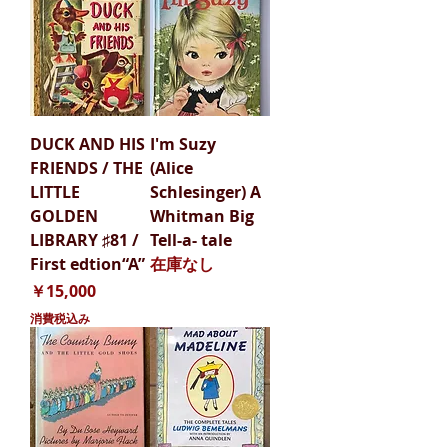
DUCK AND HIS
I'm Suzy
FRIENDS / THE
(Alice
LITTLE
Schlesinger) A
GOLDEN
Whitman Big
LIBRARY ♯81 /
Tell-a- tale
First edtion“A”
在庫なし
価格
￥15,000
消費税込み