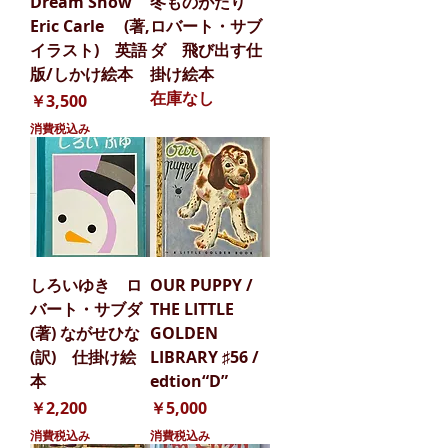
Dream Snow
冬ものがたり
Eric Carle (著,
ロバート・サブ
イラスト) 英語
ダ 飛び出す仕
版/しかけ絵本
掛け絵本
在庫なし
価格
￥3,500
消費税込み
しろいゆき ロ
OUR PUPPY /
バート・サブダ
THE LITTLE
(著) ながせひな
GOLDEN
(訳) 仕掛け絵
LIBRARY ♯56 /
本
edtion“D”
価格
価格
￥2,200
￥5,000
消費税込み
消費税込み