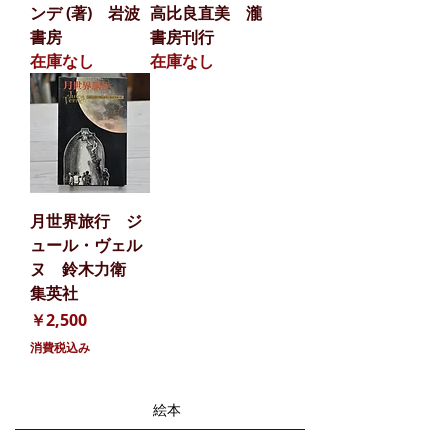
ンデ (著) 岩波
高比良直美 瀧
書房
書房刊行
在庫なし
在庫なし
月世界旅行 ジ
ュール・ヴェル
ヌ 鈴木力衛
集英社
価格
￥2,500
消費税込み
絵本