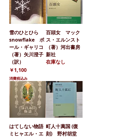
雪のひとひら
百頭女 マック
snowflake ポ
ス・エルンスト
ール・ギャリコ
（著）河出書房
（著）矢川澄子
新社
（訳）
在庫なし
価格
￥1,100
消費税込み
はてしない物語
町人十萬国 (復
ミヒャエル・エ
刻) 野村胡堂