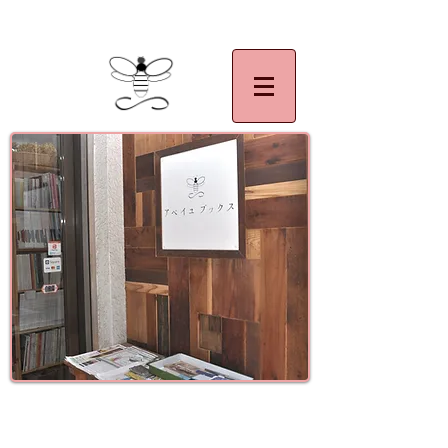
| 千葉県,佐倉市,アベイユブックス。絵本,美術,アート,写真集,民族,民芸,マザーグース
イツ語絵本,フランス語絵本の買い取り大歓迎です。
古書買取 古書販売
古書アベイユ