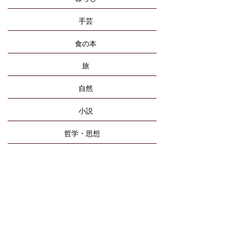
手芸
食の本
旅
自然
小説
哲学・思想
エッセイ
詩・ことば
雑誌
リトルプレス