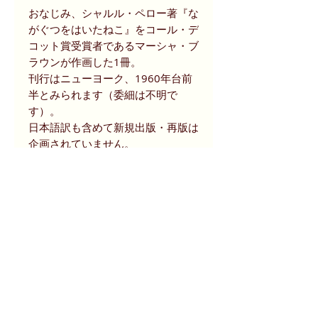
おなじみ、シャルル・ペロー著『な
がぐつをはいたねこ』をコール・デ
コット賞受賞者であるマーシャ・ブ
ラウンが作画した1冊。
刊行はニューヨーク、1960年台前
半とみられます（委細は不明で
す）。
日本語訳も含めて新規出版・再版は
企画されていません。
この英語版はヴィンテージ書籍、貴
重な1冊となります。
マーシャ・ブラウンの挿絵は最小限
度の色使いですが、登場人物の生き
生きとしたさまは一度読むと忘れら
れない印象が残ります。
読み聞かせ（リーディング）学の第
一人者でもあるマーシャの経験と歓
声がつぎ込まれた作品です。