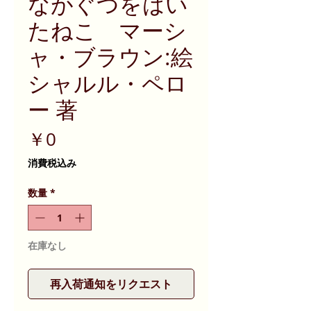
ながぐつをはい
たねこ マーシ
ャ・ブラウン:絵
シャルル・ペロ
ー 著
価
￥0
格
消費税込み
数量
*
在庫なし
再入荷通知をリクエスト