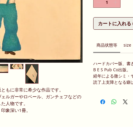
カートに入れる (Ad
商品状態等
size
ハードカバー版、書
B E S Pub Co出版。
経年による微シミ・
読了上支障となる癖
版ともに非常に希少な作品です。
ヴェルガーやロベール、ガンチェフなどの
した人物です。
印象深い1冊。