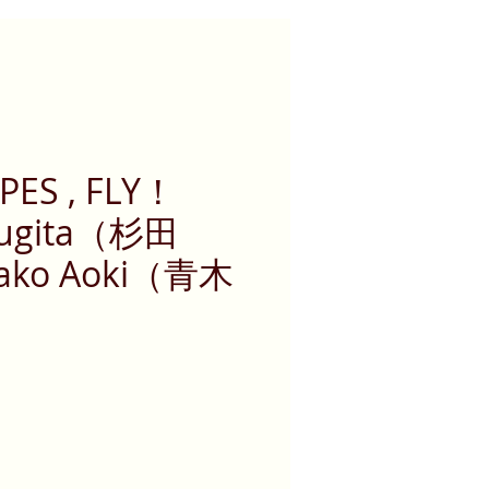
OPES , FLY！
Sugita（杉田
sako Aoki（青木