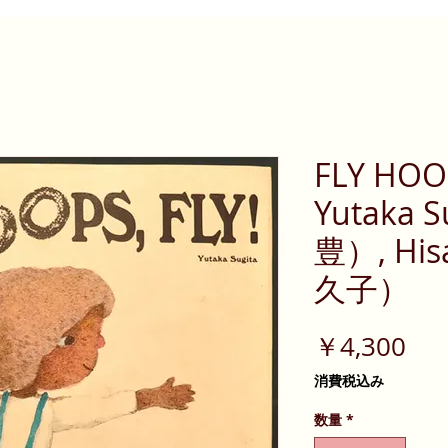
FLY HO
Yutaka 
豊）, Hi
久子）
価
￥4,300
格
消費税込み
数量
*