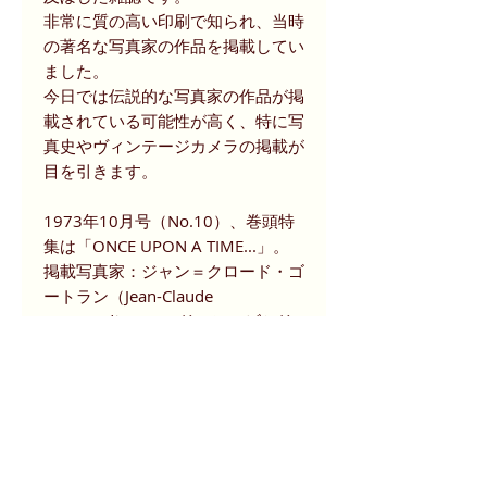
非常に質の高い印刷で知られ、当時
の著名な写真家の作品を掲載してい
ました。
今日では伝説的な写真家の作品が掲
載されている可能性が高く、特に写
真史やヴィンテージカメラの掲載が
目を引きます。
1973年10月号（No.10）、巻頭特
集は「ONCE UPON A TIME...」。
掲載写真家：ジャン＝クロード・ゴ
ートラン（Jean-Claude
Gautrand）、モーリーン・ビシリ
アント（Maureen Bisilliant）、ジ
ョシュア・フライワルド（Joshua
Freiwald）ほか。
また、当時は話題となっていた最新
機材、特に「ライカCL（LEICA
CL）」と「ローライフレックス ロ