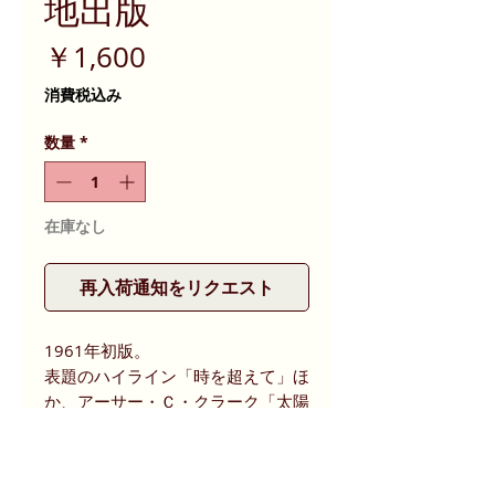
地出版
価
￥1,600
格
消費税込み
数量
*
在庫なし
再入荷通知をリクエスト
1961年初版。
表題のハイライン「時を超えて」ほ
か、アーサー・Ｃ・クラーク「太陽
系最後の日」、レイ・ブラッドベリ
「草原」などかなり読み応えのある
作品が揃っています。