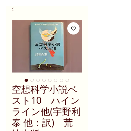
空想科学小説ベ
スト10 ハイン
ライン他(宇野利
泰 他：訳) 荒