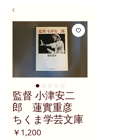
監督 小津安二
郎 蓮實重彦
ちくま学芸文庫
価
￥1,200