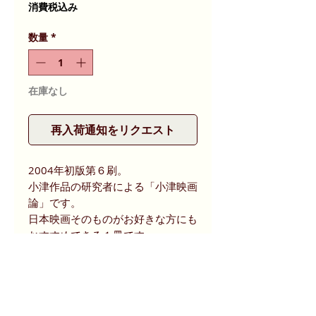
格
消費税込み
数量
*
在庫なし
再入荷通知をリクエスト
2004年初版第６刷。
小津作品の研究者による「小津映画
論」です。
日本映画そのものがお好きな方にも
おすすめできる１冊です。
分かりにくい表現、造語も見受けら
れますが深く掘り下げた興味深い内
容です。