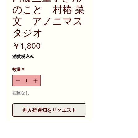
のこと 村椿 菜
文 アノニマス
タジオ
価
￥1,800
格
消費税込み
数量
*
在庫なし
再入荷通知をリクエスト
人にも、くらしにも、惜しみなくた
っぷりの愛情を注ぎながら作品を作