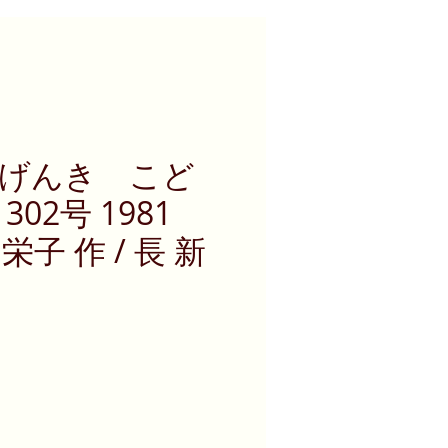
げんき こど
02号 1981
栄子 作 / 長 新