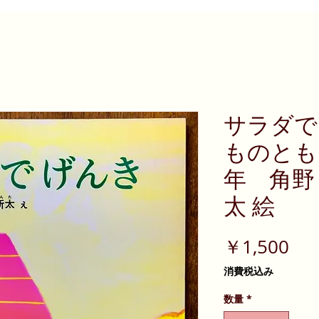
サラダで
ものとも 3
年 角野 
太 絵
価
￥1,500
格
消費税込み
数量
*