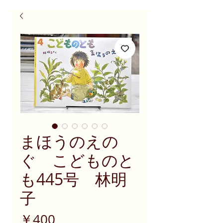
まほうのえの
ぐ こどものと
も445号 林明
子
価
￥400