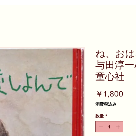
ね、お
与田淳一
童心社
価
￥1,800
格
消費税込み
数量
*