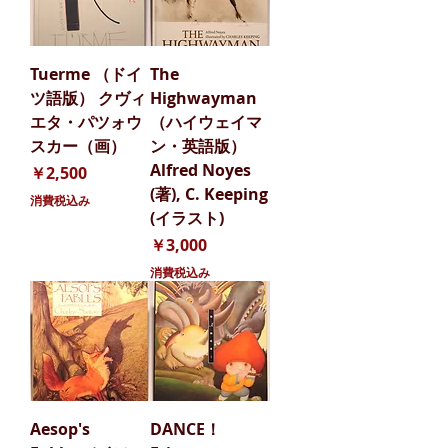
Tuerme （ドイ
The
ツ語版） クヴィ
Highwayman
エタ・パツォウ
（ハイウェイマ
スカー（画）
ン・英語版）
Alfred Noyes
価格
￥2,500
(著), C. Keeping
消費税込み
(イラスト)
価格
￥3,000
消費税込み
Aesop's
DANCE！