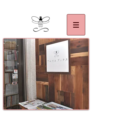
| 千葉県,佐倉市,アベイユブックス。絵本,美術,アート,写真集,民族,民芸,マザーグース
イツ語絵本,フランス語絵本の買い取り大歓迎です。
古書買取 古書販売
古書アベイユ