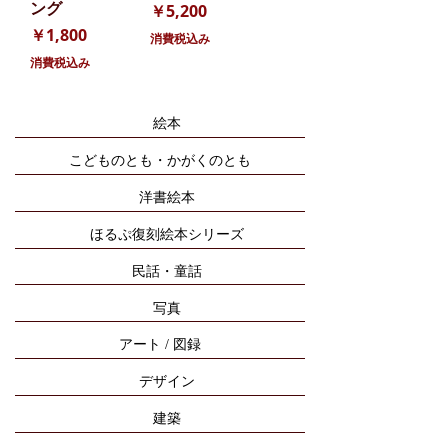
ング
価格
￥5,200
価格
￥1,800
消費税込み
消費税込み
絵本
こどものとも・かがくのとも
洋書絵本
ほるぷ復刻絵本シリーズ
民話・童話
写真
アート / 図録
デザイン
建築