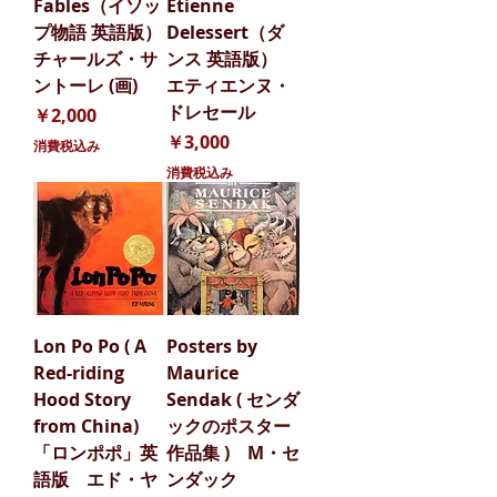
Fables（イソッ
Etienne
プ物語 英語版）
Delessert（ダ
チャールズ・サ
ンス 英語版）
ントーレ (画)
エティエンヌ・
ドレセール
価格
￥2,000
価格
￥3,000
消費税込み
消費税込み
Lon Po Po ( A
Posters by
Red-riding
Maurice
Hood Story
Sendak ( センダ
from China)
ックのポスター
「ロンポポ」英
作品集 ) M・セ
語版 エド・ヤ
ンダック