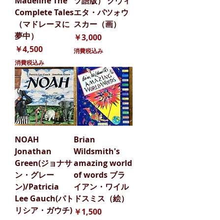
Madeline The
ツ語版） クヴィ
Complete Tales
エタ・パツォウ
（マドレーヌに
スカー（画）
夢中）
価格
￥3,000
価格
￥4,500
消費税込み
消費税込み
NOAH
Brian
Jonathan
Wildsmith's
Green(ジョナサ
amazing world
ン・グレー
of words ブラ
ン)/Patricia
イアン・ワイル
Lee Gauch(パト
ドスミス（絵）
リシア・ガウチ)
価格
￥1,500