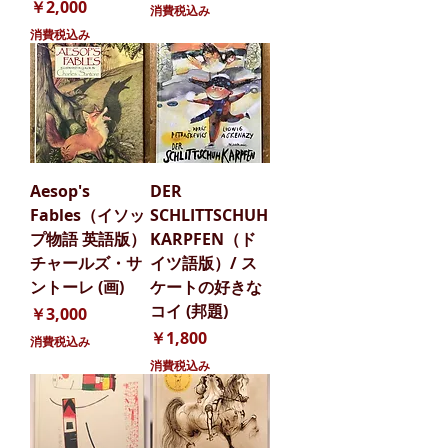
価格
￥2,000
消費税込み
消費税込み
Aesop's
DER
Fables（イソッ
SCHLITTSCHUH
プ物語 英語版）
KARPFEN（ド
チャールズ・サ
イツ語版）/ ス
ントーレ (画)
ケートの好きな
コイ (邦題)
価格
￥3,000
価格
￥1,800
消費税込み
消費税込み