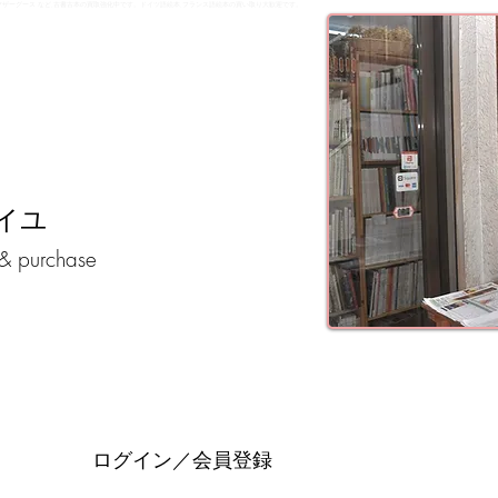
,民芸,マザーグース など,古書古本の買取強化中です。ドイツ語絵本,フランス語絵本の買い取り大歓迎です。
イユ
 & purchase
ログイン／会員登録