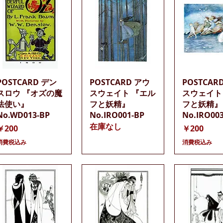
クイックビュー
クイックビュー
クイック
POSTCARD デン
POSTCARD アウ
POSTCAR
スロウ 『オズの魔
スウェイト 『エル
スウェイト
法使い』
フと妖精』
フと妖精』
No.WD013-BP
No.IRO001-BP
No.IRO00
在庫なし
価格
価格
￥200
￥200
消費税込み
消費税込み