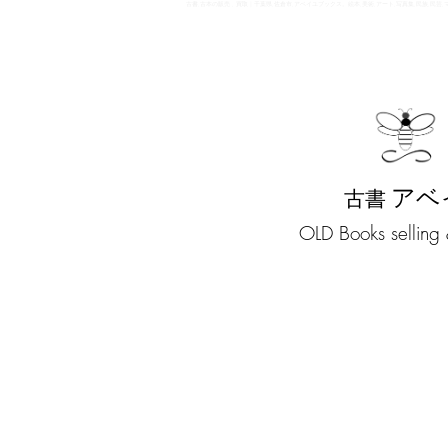
古書,古本の販売 , 買取 | 千葉県,佐倉市,アベイユブックス。絵本,美術,アート,写真集,民族
古書買取 古書販売
古書アベイユ
アベ
古書
​OLD Books selling