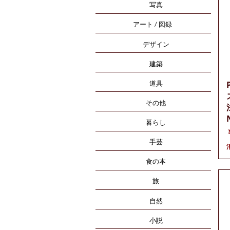
写真
アート / 図録
デザイン
建築
道具
その他
暮らし
手芸
食の本
旅
自然
小説