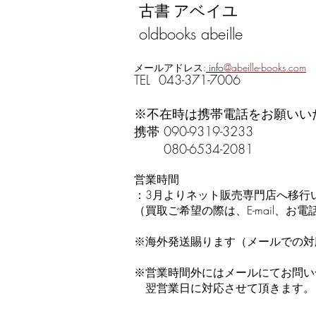
​
古書 アベイユ
oldbooks abeille
メールアドレス:
info
@abeille-books.com
​TEL 043-371-7006
※不在時は携帯電話をお願いい
​携帯 090-9319-3233
080-6534-2081
営業時間
：3月よりネット販売専門店へ移行
（買取ご希望の際は、E-mail、
​​※海外発送賜ります（メールでの
※営業時間外にはメールにてお問い
翌営業日に対応させて頂きます。