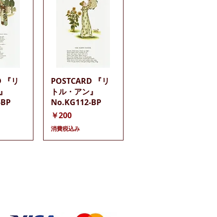
ビュー
クイックビュー
D 『リ
POSTCARD 『リ
』
トル・アン』
-BP
No.KG112-BP
価格
￥200
消費税込み