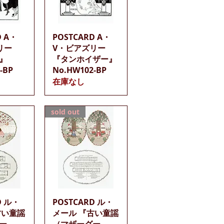
ビュー
クイックビュー
D A・
POSTCARD A・
リー
V・ビアズリー
』
『タンホイザー』
-BP
No.HW102-BP
在庫なし
sold out
ビュー
クイックビュー
D ル・
POSTCARD ル・
古い童謡
メール 『古い童謡
ー
（マザーグー