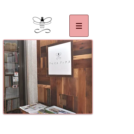
| 千葉県,佐倉市,アベイユブックス。絵本,美術,アート,写真集,民族,民芸,マザーグース
イツ語絵本,フランス語絵本の買い取り大歓迎です。
古書買取 古書販売
古書アベイユ