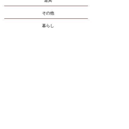
道具
その他
暮らし
手芸
食の本
旅
自然
小説
哲学・思想
エッセイ
詩・ことば