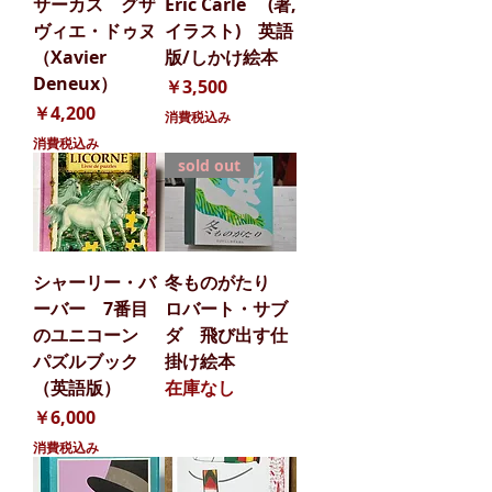
サーカス グザ
Eric Carle (著,
ヴィエ・ドゥヌ
イラスト) 英語
（Xavier
版/しかけ絵本
Deneux）
価格
￥3,500
価格
￥4,200
消費税込み
消費税込み
sold out
シャーリー・バ
冬ものがたり
ーバー 7番目
ロバート・サブ
のユニコーン
ダ 飛び出す仕
パズルブック
掛け絵本
（英語版）
在庫なし
価格
￥6,000
消費税込み