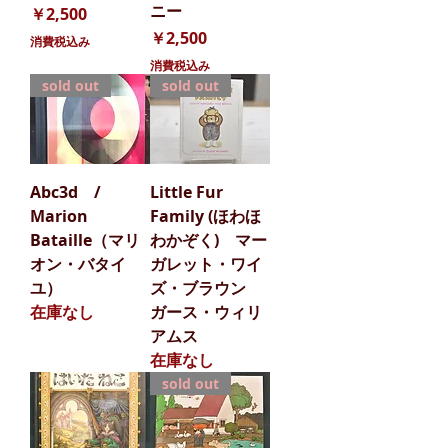
ニー
価格
￥2,500
価格
￥2,500
消費税込み
消費税込み
sold out
sold out
Abc3d /
Little Fur
Marion
Family (ほわほ
Bataille（マリ
わかぞく) マー
オン・バタイ
ガレット・ワイ
ユ）
ズ・ブラウン
在庫なし
ガース・ウィリ
アムス
在庫なし
sold out