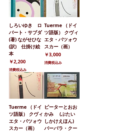
しろいゆき ロ
Tuerme （ドイ
バート・サブダ
ツ語版） クヴィ
(著) ながせひな
エタ・パツォウ
(訳) 仕掛け絵
スカー（画）
本
価格
￥3,000
価格
￥2,200
消費税込み
消費税込み
Tuerme （ドイ
ピーターとおお
ツ語版） クヴィ
かみ (ぶたい
エタ・パツォウ
しかけえほん)
スカー（画）
バーバラ・クー