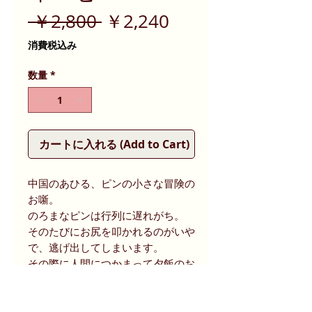
通
セ
 ￥2,800 
￥2,240
常
ー
消費税込み
価
ル
数量
*
格
価
格
カートに入れる (Add to Cart)
中国のあひる、ピンの小さな冒険の
お噺。
のろまなピンは行列に遅れがち。
そのたびにお尻を叩かれるのがいや
で、逃げ出してしまいます。
その際に人間につかまって夕飯のお
かずにされそうになりますが・・。
中国通の作者がクレヨン調の見事な
描写で描きます。