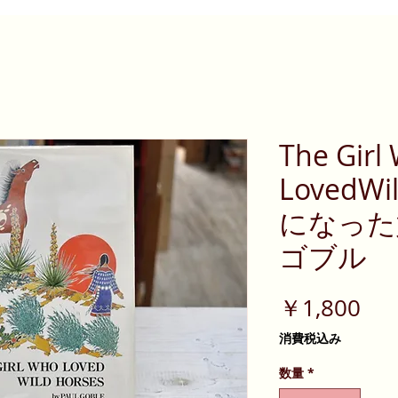
The Girl
LovedWi
になった
ゴブル
価
￥1,800
格
消費税込み
数量
*