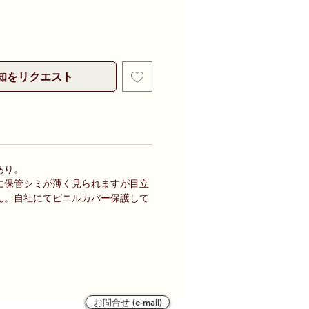
知をリクエスト
あり。
に保管シミが薄く見られますが目立
ん。自社にてビニルカバー保護して
お問合せ (e-mail)