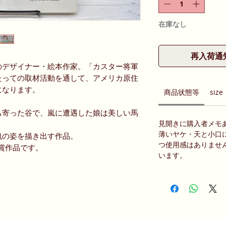
在庫なし
再入荷通
のデザイナー・絵本作家。「カスター将軍
たっての取材活動を通して、アメリカ原住
になります。
商品状態等
size
ち寄った谷で、嵐に遭遇した娘は美しい馬
見開きに購入者メモ
薄いヤケ・天と小口
魂の姿を描き出す作品。
つ使用感はありませ
受賞作品です。
います。