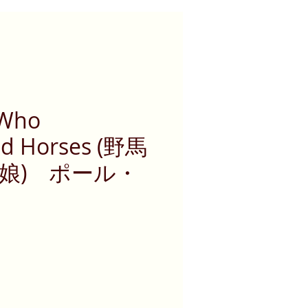
 Who
ld Horses (野馬
娘) ポール・