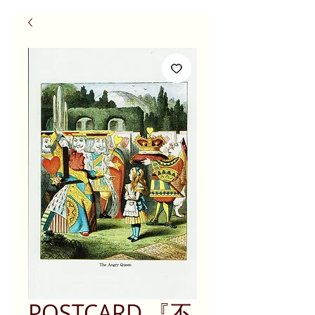
POSTCARD 『不