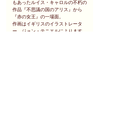
もあったルイス・キャロルの不朽の
作品『不思議の国のアリス』から
『赤の女王』の一場面。
作画はイギリスのイラストレータ
ー、ジョン・テニエルによります。
高い芸術性とユーモアセンスが作品
において際立ちます。動物の生態な
どにも造詣が深く、本作のほかにイ
ソップ童話なども手掛けています。
N・Y美術館所蔵のデジタルデータ
をもとに作成されています。
商品状態等
新刊
size
幅 : 10.0 cm X 高さ : 14.7 cm