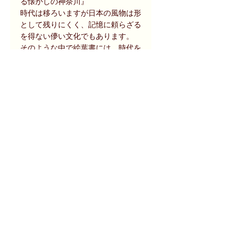
る懐かしの神奈川』
時代は移ろいますが日本の風物は形
として残りにくく、記憶に頼らざる
を得ない儚い文化でもあります。
そのような中で絵葉書には、時代を
繋ぎとめる独特の力が内包されてい
ます。
本書は神奈川という限られた文化エ
リアのなかで、絵葉書の記録に絞っ
た無駄のない構成で優れた記録書と
して纏められています。
商品状態等
昭和55年初版刊行。
size
帯付き・書き込み等なし。
ビニルカバーにシミ・ヤケ等痛みあり
134ページ、19 x 26.5 cm
ますが、その分本体に劣化は少なく全
般に良好です。