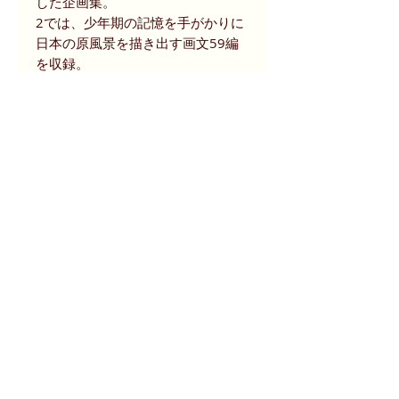
した企画集。
2では、少年期の記憶を手がかりに
日本の原風景を描き出す画文59編
を収録。
絵画作品もカラーで付す。
（出版社データベースより抜粋）
筆者日常の光景や人となりが掲出さ
れる文章、挿絵の数々。
遊び心もちりばめられた作品集で
す。
商品状態等
2001年 マドラ出版 刊。
size
書き込み等なし。
微ヤケあり、表紙カバー、帯、裁断面
13.5 x 19.5 x 2.0 cm (291ページ)
に微シミ・微スレございます。
紙面に読了上目立つ癖はありません。
お問合せ (CALL)
お問合せ (e-mail)