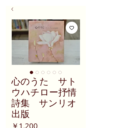
心のうた サト
ウハチロー抒情
詩集 サンリオ
出版
価
￥1,200