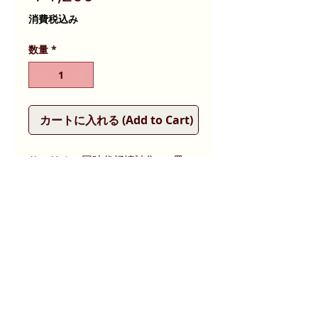
格
消費税込み
数量
*
カートに入れる (Add to Cart)
サンリオの同時代抒情詩集の1冊。
3章66首の詩集です。
商品状態等
昭和50年（1975）年第8刷。
size
経年によるシミ・微ヤケ、表紙にスレ
などが見られます。読了に支障はあり
幅 : 15.5 cm X 高さ : 18.0 cm
ません。
126ページ。ハードカバー
自社でビニールカバーを施しておりま