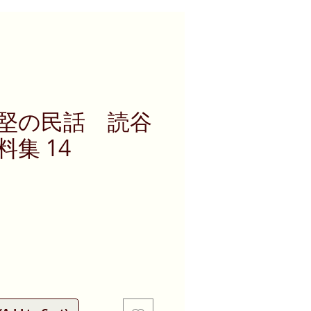
堅の民話 読谷
集 14