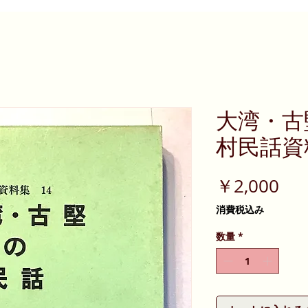
大湾・古
村民話資料
価
￥2,000
格
消費税込み
数量
*