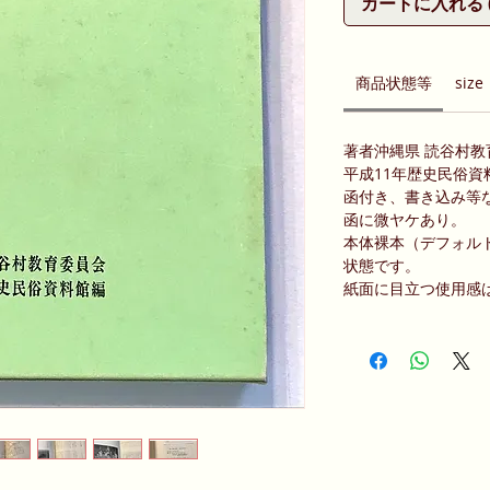
カートに入れる (Ad
商品状態等
size
著者沖縄県 読谷村教育
平成11年歴史民俗資
函付き、書き込み等
函に微ヤケあり。
本体裸本（デフォル
状態です。
紙面に目立つ使用感