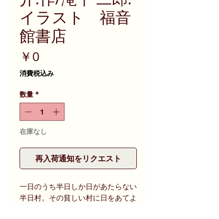
イラスト 福音
館書店
価
￥0
格
消費税込み
数量
*
在庫なし
再入荷通知をリクエスト
一日のうち半日しか日があたらない
半日村。その貧しい村に日をあてよ
うとして、村のうしろにある高い山