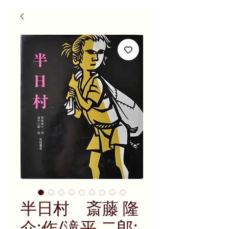
半日村 斎藤 隆
介:作/滝平 二郎: