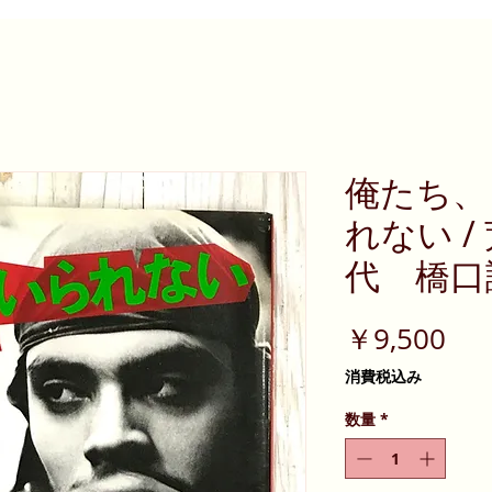
俺たち、
れない 
代 橋口
価
￥9,500
格
消費税込み
数量
*