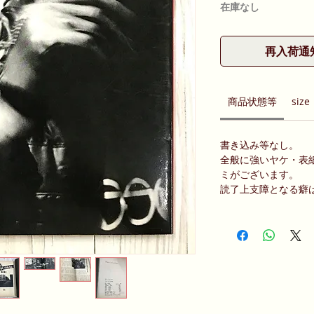
在庫なし
再入荷通
商品状態等
size
書き込み等なし。
全般に強いヤケ・表
ミがございます。
読了上支障となる癖