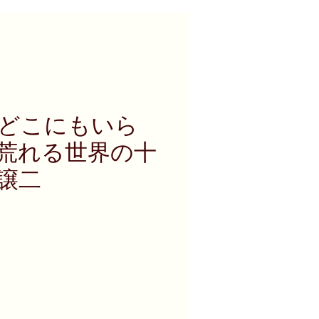
どこにもいら
/ 荒れる世界の十
譲二