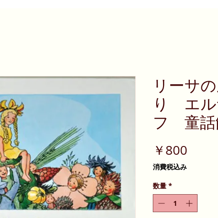
リーサの
り エル
フ 童話
価
￥800
格
消費税込み
数量
*