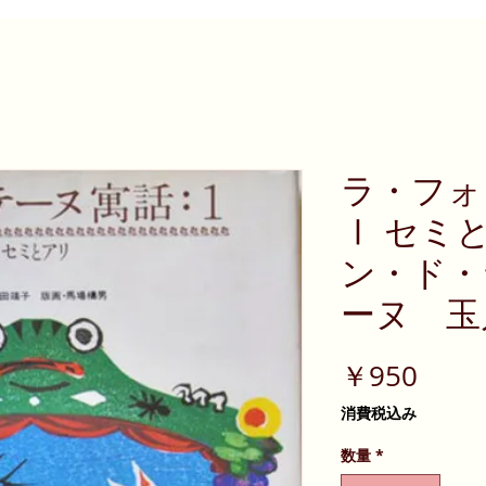
ラ・フォ
Ⅰ セミ
ン・ド・
ーヌ 玉
価
￥950
格
消費税込み
数量
*