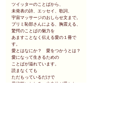
ツイッターのことばから、
未発表の詩、エッセイ、歌詞、
宇宙マッサージのおしらせ文まで。
プリミ恥部さんによる、胸震える、
驚愕のことばの魅力を
あますことなく伝える愛の１冊で
す。
愛とはなにか？ 愛をつかうとは？
愛になって生きるための
ことばが溢れています。
読まなくても
ただもっているだけで
愛状態になれる、本自体が愛となっ
ている本。
どうぞ、お好きなところからページ
を開き、
愛を存分に感じてください。
《出版社のデータベースより抜粋》