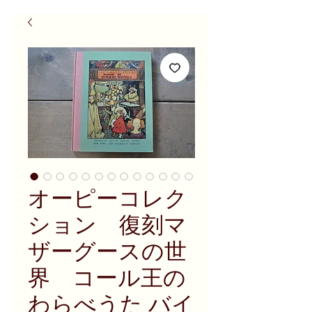
オーピーコレク
ション 復刻マ
ザーグースの世
界 コール王の
わらべうた バイ