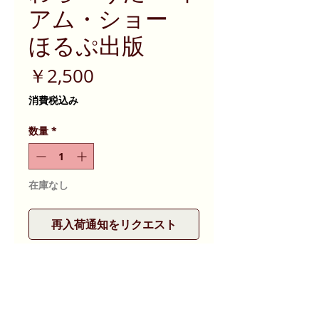
アム・ショー
ほるぷ出版
価
￥2,500
格
消費税込み
数量
*
在庫なし
再入荷通知をリクエスト
バイアム・リスター・ショー：作