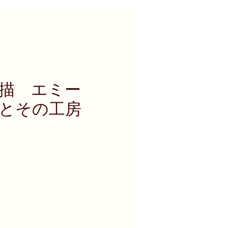
描 エミー
とその工房