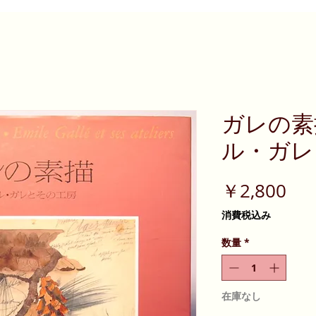
ガレの素
ル・ガレ
価
￥2,800
格
消費税込み
数量
*
在庫なし