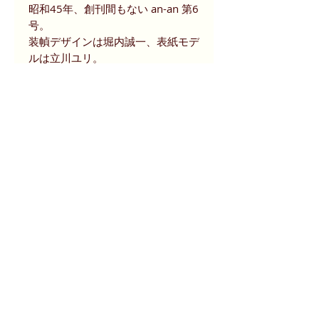
昭和45年、創刊間もない an-an 第6
号。
装幀デザインは堀内誠一、表紙モデ
ルは立川ユリ。
全てが右肩上がりだった時代に、パ
リをまるごと東京に持ってきてしま
おう・・という野心的な息吹が垣間
見えます。
登場する女性たち、写真、広告な
ど、今だからこそ見どころに溢れま
す。
商品状態等
書き込み・切り抜き等なし。
size
経年によるヤケ、微シミがございま
す。
24 x 30 cm 125ページ
読了に支障はありません。
お問合せ (CALL)
お問合せ (e-mail)