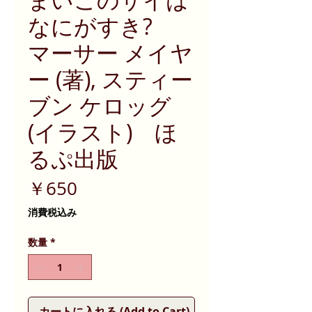
なにがすき?
マーサー メイヤ
ー (著), スティー
ブン ケロッグ
(イラスト) ほ
るぷ出版
価
￥650
格
消費税込み
数量
*
カートに入れる (Add to Cart)