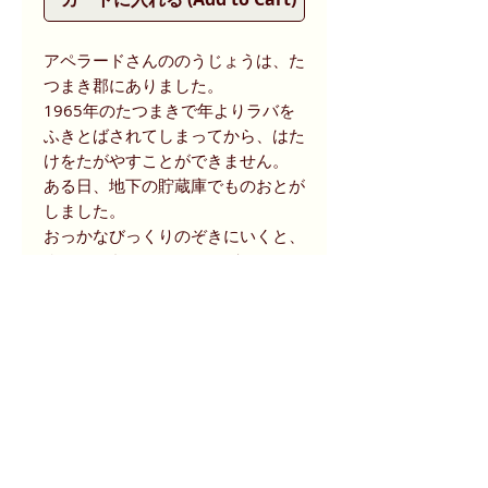
アペラードさんののうじょうは、た
つまき郡にありました。
1965年のたつまきで年よりラバを
ふきとばされてしまってから、はた
けをたがやすことができません。
ある日、地下の貯蔵庫でものおとが
しました。
おっかなびっくりのぞきにいくと、
まいごのあかちゃんサイがきょと
ん。
それから、アペラードさんとサイの
ソーセージぼうやの人さわがせな生
活がはじまりました。さて、どうな
ることやら…。
アメリカの人気作家、マーサー・メ
イヤーとスティーブン・ケロッグの
ユーモアあふれる絵本です。
（出版社データベースより抜粋）