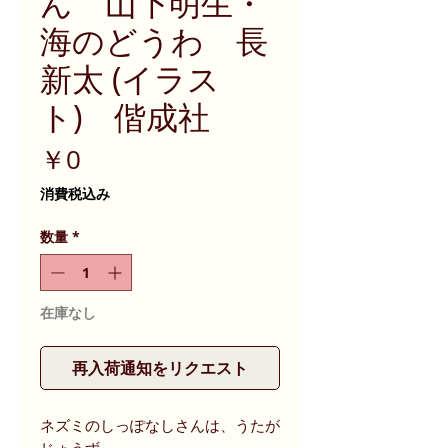
ん 山下明生・
海のどうわ 長
新太 (イラス
ト) 偕成社
価
￥0
格
消費税込み
数量
*
在庫なし
再入荷通知をリクエスト
ネズミのしっぽなしさんは、うたが