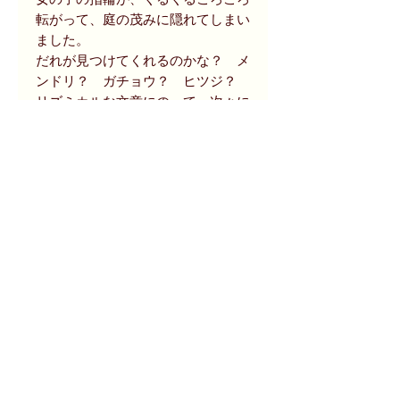
転がって、庭の茂みに隠れてしまい
ました。
だれが見つけてくれるのかな？ メ
ンドリ？ ガチョウ？ ヒツジ？
リズミカルな文章にのって、次々に
動物が登場する楽しい絵本です。
（福音館データベースより）
『森はいきている』『しずかなおは
なし』『ねこのいえ』などの作者、
マルシャーク。
ロシアを代表する児童文学者、作
家、翻訳家です。
商品状態等
2001年特製版・ハードカバー(初版は
size
1990年)。
表紙に小スレ見られますが、目立つ使
サイズは高さ：22.0 x 幅 : 20.5 x 厚 :
用感はなく良好です。
0.8 cm (24頁)。