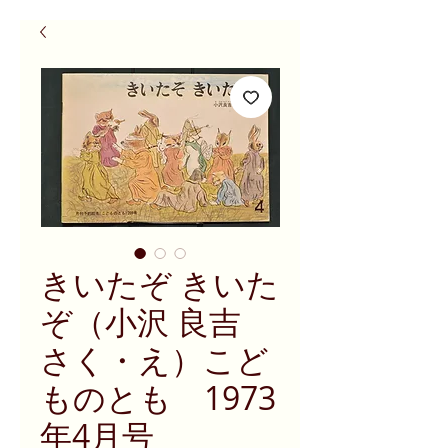
きいたぞ きいた
ぞ（小沢 良吉
さく・え）こど
ものとも 1973
年4月号