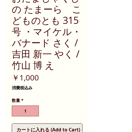
の たまーら こ
どものとも 315
号 ・マイケル・
バナード さく /
吉田 新一 やく /
竹山 博 え
価
￥1,000
格
消費税込み
数量
*
カートに入れる (Add to Cart)