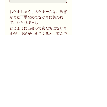
おたまじゃくしのたまーらは、泳ぎ
がまだ下手なのでなかまに笑われ
て、ひとりぼっち。
どじょうに出会って友だちになりま
すが、後足が生えてくると、遊んで
もらえなくなりました。
そんな時、ゲンゴロウが夕食に招待
してくれますが、その強そうなあご
を見て、たまーらは逃げだします。
やがて４本足がはえそろったころ、
アヒルに襲われそうになったたまー
らは、若いカエルに助けられ……。
（出版社データベースより抜粋）
商品状態等
1982年刊、ペーパーバック版。
size