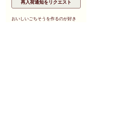
再入荷通知をリクエスト
おいしいごちそうを作るのが好き
で、食べるのも大好き!けれども、
食べ終わったときには、もう、くた
びれてしまって、お皿を洗わなかっ
たばっかりに、家じゅうよごれたお
皿でいっぱいになり、さて、それか
ら…? 大人も子供も幸せな読後感
を味わえる絵本です。
商品状態等
2005年初版第5刷(初版は1978年)。カ
size
バーなし、背に若干のヤケがあります
が概ね使用感少ない本です。
幅16.2 ｘ 高さ20.2 ｘ 厚み0.8 cm
30ページ
お問合せ (CALL)
お問合せ (e-mail)