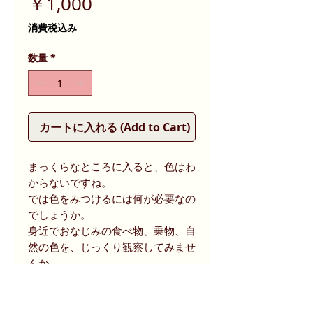
価
￥1,000
格
消費税込み
数量
*
カートに入れる (Add to Cart)
まっくらなところに入ると、色はわ
からないですね。
では色をみつけるには何が必要なの
でしょうか。
身近でおなじみの食べ物、乗物、自
然の色を、じっくり観察してみませ
んか。
同じように見える身の回りの色の、
多様さや変化に気づくことができる
かもしれません。