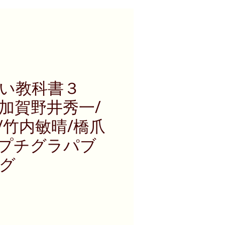
しい教科書３
加賀野井秀一/
/竹内敏晴/橋爪
プチグラパブ
グ