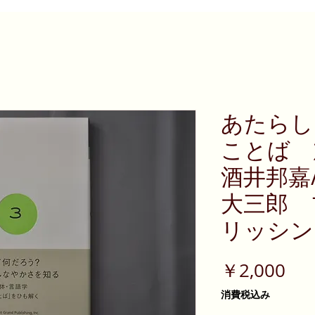
あたら
ことば 
酒井邦嘉
大三郎 
リッシン
価
￥2,000
格
消費税込み